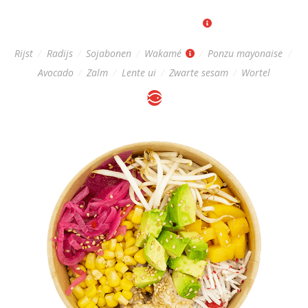
Regular: 12,-
|
Big: 16,-
Rijst
/
Radijs
/
Sojabonen
/
Wakamé
/
Ponzu mayonaise
/
Avocado
/
Zalm
/
Lente ui
/
Zwarte sesam
/
Wortel