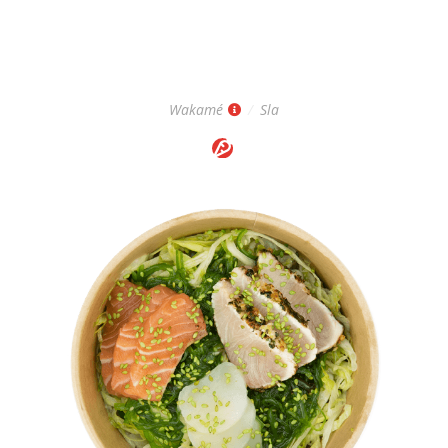
WAKAMÉ SALAD
Regular: 5,-
Wakamé
/
Sla