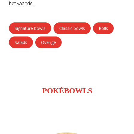
het vaandel.
Signature bowls
Classic bowls
Rolls
Salads
Overige
DELICIOUS SIGNATURE
POKÉBOWLS
Pokébowl zijn inclusief toppings en sojasaus. Wasabi kan apart
besteld worden.