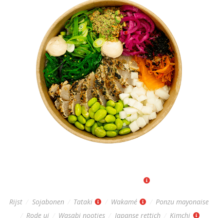
JAPANESE POKÉBOWL
Regular: 15,-
|
Big: 18,-
Rijst
/
Sojabonen
/
Tataki
/
Wakamé
/
Ponzu mayonaise
/
Rode ui
/
Wasabi nootjes
/
Japanse rettich
/
Kimchi