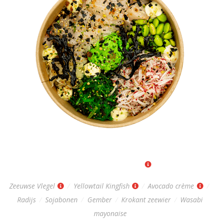
ZEEUWSE POKÉBOWL
Regular: 15,-
|
Big: 18,-
Zeeuwse Vlegel
/
Yellowtail Kingfish
/
Avocado crème
/
Radijs
/
Sojabonen
/
Gember
/
Krokant zeewier
/
Wasabi
mayonaise