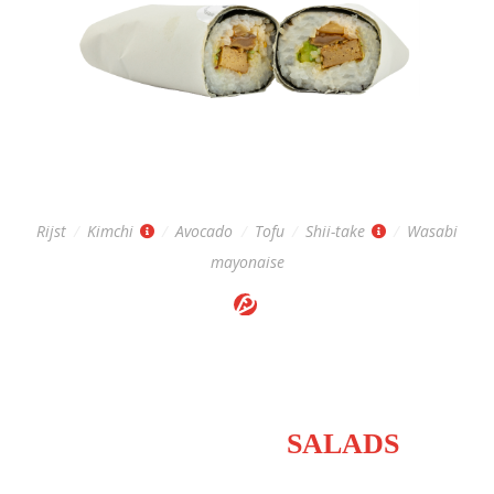
VEGAN ROLL
Regular: 9,-
Rijst
/
Kimchi
/
Avocado
/
Tofu
/
Shii-take
/
Wasabi
mayonaise
FRESH POKÉ
SALADS