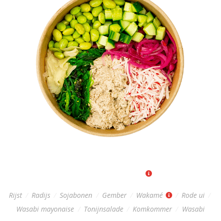
TUNA POKÉBOWL
Regular: 11,-
|
Big: 15,-
Rijst
/
Radijs
/
Sojabonen
/
Gember
/
Wakamé
/
Rode ui
/
Wasabi mayonaise
/
Tonijnsalade
/
Komkommer
/
Wasabi