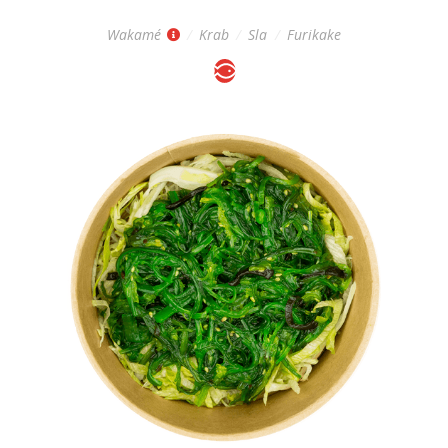
Wakamé
/
Krab
/
Sla
/
Furikake