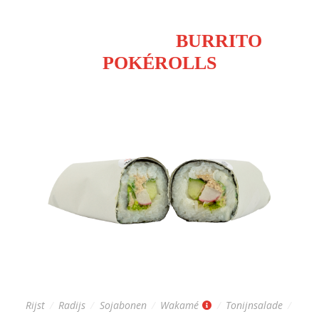
EASY PEASY
BURRITO
POKÉROLLS
Pokérolls zijn inclusief sojasaus. Wasabi kan apart besteld
worden.
FISH ROLL
Regular: 9,-
Rijst
/
Radijs
/
Sojabonen
/
Wakamé
/
Tonijnsalade
/