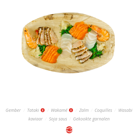
SASHIMI PLATE (2 PERS)
Regular: 30,-
Gember
/
Tataki
/
Wakamé
/
Zalm
/
Coquilles
/
Wasabi
kaviaar
/
Soja saus
/
Gekookte garnalen