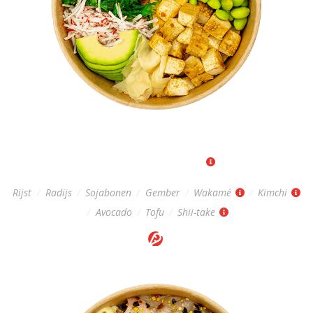
VEGAN POKÉBOWL
Regular: 13,-
|
Big: 16.-
Rijst
/
Radijs
/
Sojabonen
/
Gember
/
Wakamé
/
Kimchi
/
Avocado
/
Tofu
/
Shii-take