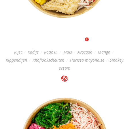
CHICKEN POKÉBOWL
Regular: 12,-
|
Big: 16,-
Rijst
/
Radijs
/
Rode ui
/
Mais
/
Avocado
/
Mango
/
Kippendijen
/
Knoflookscheuten
/
Harissa mayonaise
/
Smokey
sesam