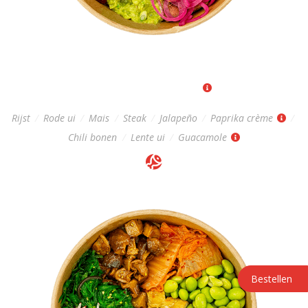
TEX-MEX POKÉBOWL
Regular: 14,-
|
Big: 17,-
Rijst
/
Rode ui
/
Mais
/
Steak
/
Jalapeño
/
Paprika crème
/
Chili bonen
/
Lente ui
/
Guacamole
Bestellen