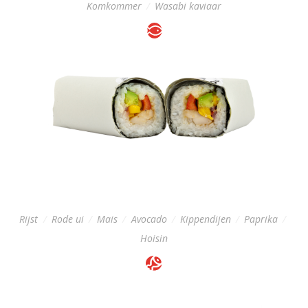
Komkommer
/
Wasabi kaviaar
MEAT ROLL
Regular: 9,-
Rijst
/
Rode ui
/
Mais
/
Avocado
/
Kippendijen
/
Paprika
/
Hoisin