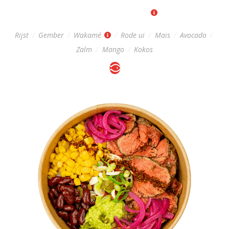
Regular: 14,-
|
Big: 17,-
Rijst
/
Gember
/
Wakamé
/
Rode ui
/
Mais
/
Avocado
/
Zalm
/
Mango
/
Kokos