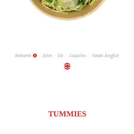
SASHIMI SALAD
Regular: 9,-
Wakamé
/
Zalm
/
Sla
/
Coquilles
/
Tataki kingfish
OTHER YUMMIES IN YOUR
TUMMIES
Inclusief sojasaus, wasabi en gember.