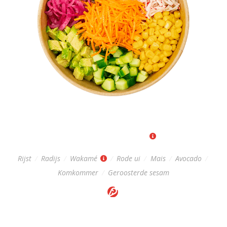
GREEN POKÉBOWL
Regular: 10,-
|
Big: 13,-
Rijst
/
Radijs
/
Wakamé
/
Rode ui
/
Mais
/
Avocado
/
Komkommer
/
Geroosterde sesam