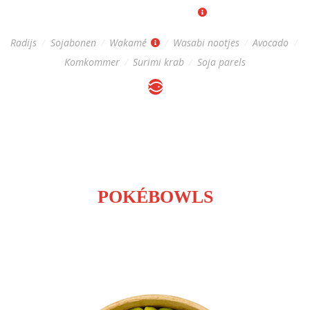
Regular: 11
|
Big: 15
Radijs
/
Sojabonen
/
Wakamé
/
Wasabi nootjes
/
Avocado
/
Komkommer
/
Surimi krab
/
Soja parels
CLASSIC FANTASTIC
POKÉBOWLS
Pokébowl zijn inclusief toppings en sojasaus. Wasabi kan apart
besteld worden.